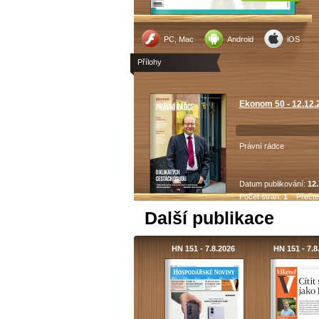
PC, Mac
Android
iOS
Přílohy
Ekonom 50 - 12.12.
Právní rádce
Datum publikování:
12.
Počet stran:
1
Přečte
Další publikace
HN 151 - 7.8.2026
HN 151 - 7.