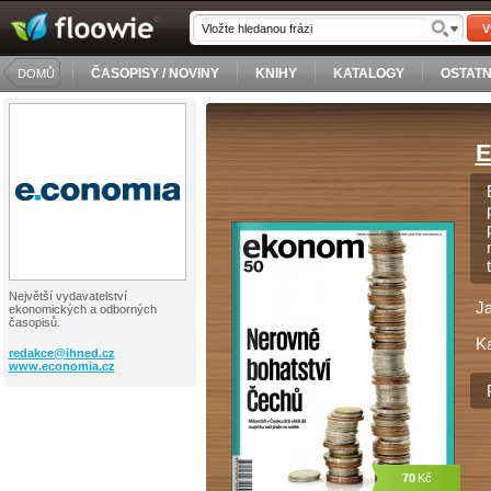
V
ČASOPISY / NOVINY
KNIHY
KATALOGY
OSTATN
DOMŮ
E
Největší vydavatelství
J
ekonomických a odborných
časopisů.
Ka
redakce@
ihned.cz
www.economia.cz
70
Kč