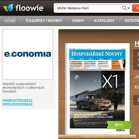
V
ČASOPISY / NOVINY
KNIHY
KATALOGY
OSTATN
DOMŮ
H
J
Největší vydavatelství
Ka
ekonomických a odborných
časopisů.
redakce@
ihned.cz
www.economia.cz
40
Kč