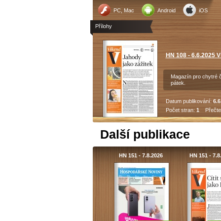
PC, Mac
Android
iOS
Přílohy
HN 108 - 6.6.2025 V
Magazín pro chytré 
pátek.
Datum publikování:
6.6
Počet stran:
1
Přečte
Další publikace
HN 151 - 7.8.2026
HN 151 - 7.