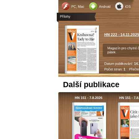
PC, Mac
Android
iOS
Přílohy
HN 222 - 14.11.202
Magazín pro chytré 
pátek.
Datum publikování:
14.
Počet stran:
1
Přečte
Další publikace
HN 151 - 7.8.2026
HN 151 - 7.