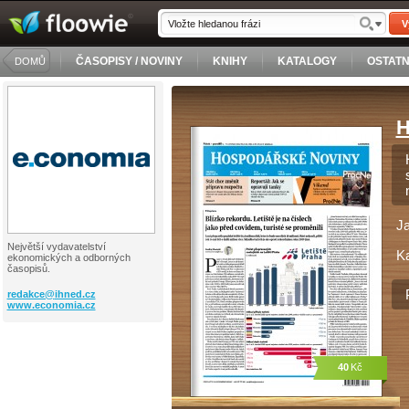
V
ČASOPISY / NOVINY
KNIHY
KATALOGY
OSTATN
DOMŮ
H
J
Největší vydavatelství
Ka
ekonomických a odborných
časopisů.
redakce@
ihned.cz
www.economia.cz
40
Kč