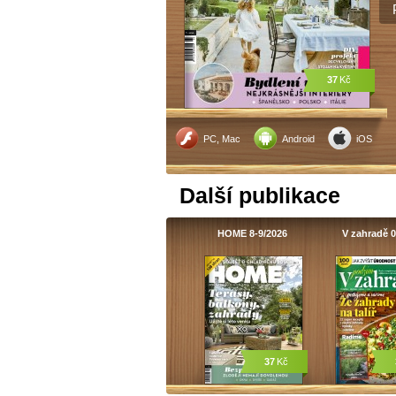
37
Kč
PC, Mac
Android
iOS
Další publikace
HOME 8-9/2026
V zahradě 0
37
Kč