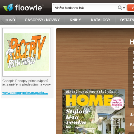
V
ČASOPISY / NOVINY
KNIHY
KATALOGY
OSTATN
DOMŮ
H
Časopis Recepty prima nápadů
je, zaměřený především na volný
www.receptyprimanapadu.…
J
Ka