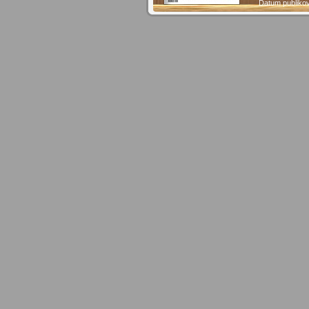
Datum publiko
Počet stran:
1
Abyste mohli zakoupit placenou publik
dostatečný kredit na Vašem účtu. Pro dob
(pokud nemáte přihlašov
Registrova