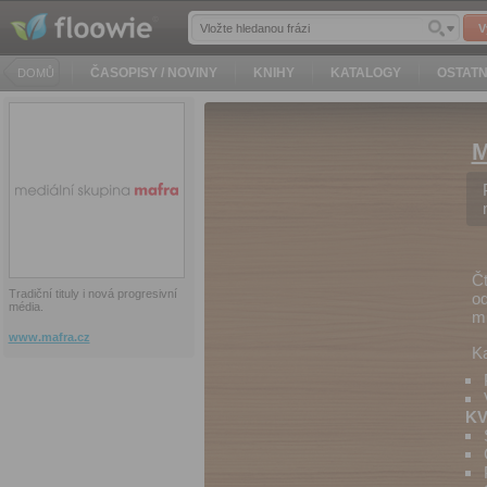
V
ČASOPISY / NOVINY
KNIHY
KATALOGY
OSTATN
DOMŮ
M
Čt
Tradiční tituly i nová progresivní
od
média.
mů
www.mafra.cz
Ka
KV