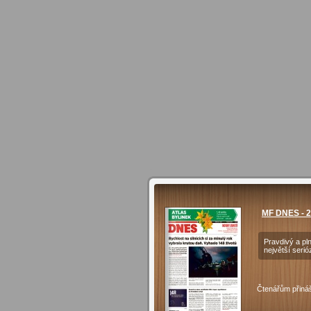
MF DNES - 2
Pravdivý a pl
největší serió
Čtenářům přináš