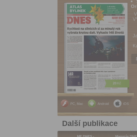
Or
V
V
J
Ka
20
Kč
PC, Mac
Android
iOS
Další publikace
MF DNES -…
Magazín DNE