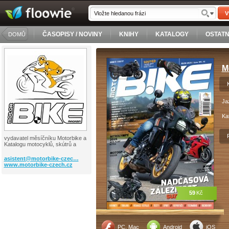
V
ČASOPISY / NOVINY
KNIHY
KATALOGY
OSTATN
DOMŮ
M
Ja
Ka
vydavatel měsíčníku Motorbike a
Katalogu motocyklů, skútrů a
asistent@motorbike-czec…
www.motorbike-czech.cz
59
Kč
PC, Mac
Android
iOS