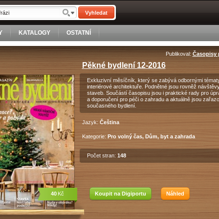
Vyhledat
Y
KATALOGY
OSTATNÍ
Publikoval:
Časopisy p
Pěkné bydlení 12-2016
Exkluzivní měsíčník, který se zabývá odbornými tématy
interiérové architektuře. Podnětné jsou rovněž návšt
staveb. Součástí časopisu jsou i praktické rady pro úpr
a doporučení pro péči o zahradu a aktuálně jsou zařaz
současného bydlení.
Jazyk:
Čeština
Kategorie:
Pro volný čas, Dům, byt a zahrada
Počet stran:
148
40
Kč
Koupit na Digiportu
Náhled