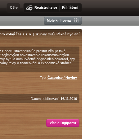
CS
Registrujte se
Přihlášení
Moje knihovna
ro volný čas s. r. o.
| Skupiny titulů:
Pěkné bydlení
 z oboru stavebnictví a prostor věnuje také
ěvy zajímavých novostaveb a rekonstruovaných
avy bytu a domu včetně originálních dekorací, tipy
ovány texty o financování a ekonomické stránce
Typ:
Časopisy / Noviny
Datum publikování:
16.11.2016
Více o Digiportu