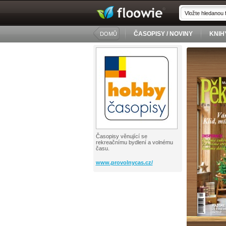
ČASOPISY / NOVINY
KNIH
DOMŮ
Časopisy věnující se
rekreačnímu bydlení a volnému
času.
www.provolnycas.cz/