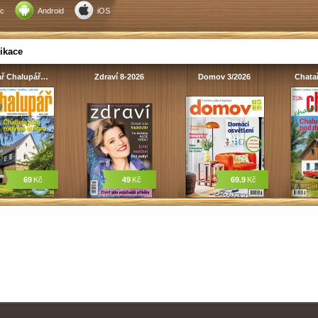
c
Android
iOS
ikace
ař Chalupář…
Zdraví 8-2026
Domov 3/2026
Chata
69
Kč
49
Kč
69.9
Kč