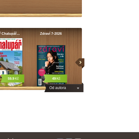
ř Chalupář…
Zdraví 7-2026
59.9
Kč
49
Kč
Od autora