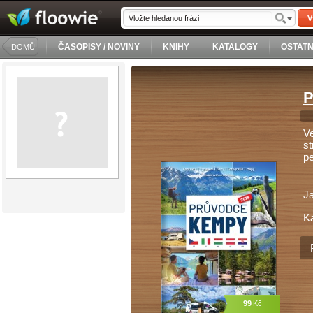
V
ČASOPISY / NOVINY
KNIHY
KATALOGY
OSTATN
DOMŮ
P
Ve
st
pe
J
Ka
99
Kč