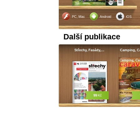
PC, Mac
Android
iOS
Další publikace
Střechy, Fasády,…
Camping, C
99
Kč