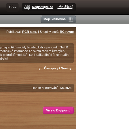
CS
Registrujte se
Přihlášení
Moje knihovna
Publikoval:
RCR s.r.o.
| Skupiny titulů:
RC revue
ímají o RC modely letadel, lodí a ponorek. Na 80
a technické informace ze světa rádiem řízených
pokročilí modeláři, tak i začátečníci či rekreační
ěsíci.
Typ:
Časopisy / Noviny
Datum publikování:
1.8.2025
Více o Digiportu