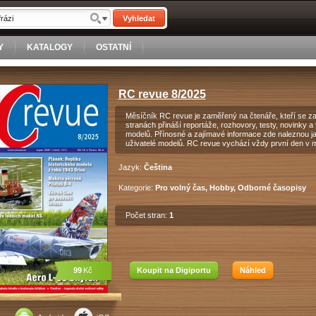
Vyhledat
Y
KATALOGY
OSTATNÍ
RC revue 8/2025
Měsíčník RC revue je zaměřený na čtenáře, kteří se zaj
stranách přináší reportáže, rozhovory, testy, novinky 
modelů. Přínosné a zajímavé informace zde naleznou jak 
uživatelé modelů. RC revue vychází vždy první den v m
Jazyk:
Čeština
Kategorie:
Pro volný čas, Hobby, Odborné časopisy
Počet stran:
1
99
Kč
Koupit na Digiportu
Náhled