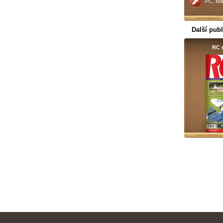
PC, Ma
Další publ
RC r