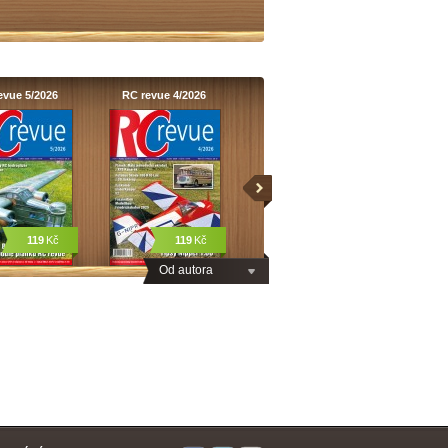
evue 5/2026
RC revue 4/2026
119
Kč
119
Kč
Od autora