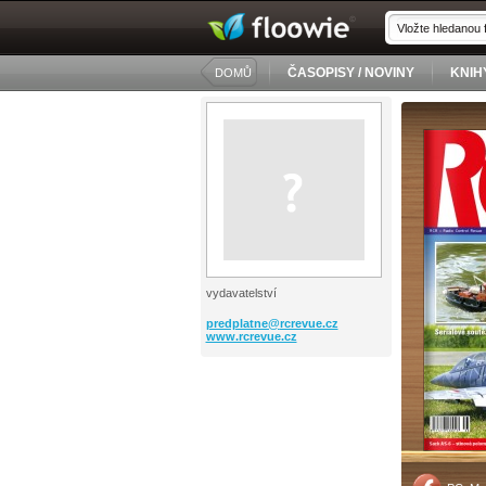
ČASOPISY / NOVINY
KNIH
DOMŮ
vydavatelství
predplatne@
rcrevue.cz
www.rcrevue.cz