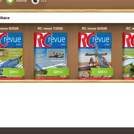
c
Android
iOS
ikace
evue 8/2026
RC revue 7/2026
RC revue 6/2026
RC r
119
Kč
119
Kč
119
Kč