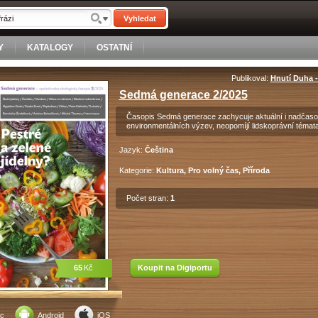
Vyhledat
Y
KATALOGY
OSTATNÍ
Publikoval:
Hnutí Duha 
Sedmá generace 2/2025
Časopis Sedmá generace zachycuje aktuální i nadčasov
environmentálních výzev, neopomíjí lidskoprávní témata
Jazyk:
Čeština
Kategorie:
Kultura, Pro volný čas, Příroda
Počet stran:
1
65
Kč
Koupit na Digiportu
c
Android
iOS