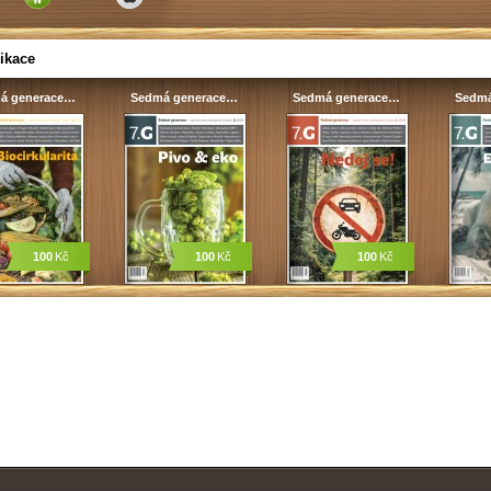
ikace
á generace…
Sedmá generace…
Sedmá generace…
Sedmá
100
Kč
100
Kč
100
Kč