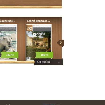
 generace…
Sedmá generace…
100
Kč
100
Kč
Od autora