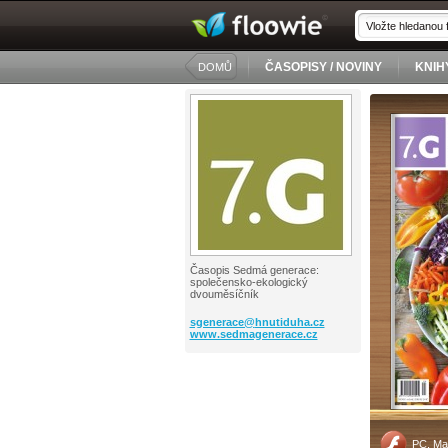
ČASOPISY / NOVINY
KNIH
DOMŮ
Časopis Sedmá generace:
společensko-ekologický
dvouměsíčník
sgenerace@
hnutiduha.cz
www.sedmagenerace.cz
PC, Ma