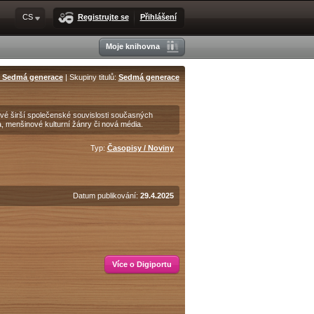
CS
Registrujte se
Přihlášení
Moje knihovna
- Sedmá generace
| Skupiny titulů:
Sedmá generace
é širší společenské souvislosti současných
, menšinové kulturní žánry či nová média.
Typ:
Časopisy / Noviny
Datum publikování:
29.4.2025
Více o Digiportu