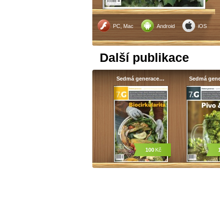
PC, Mac
Android
iOS
Další publikace
Sedmá generace…
Sedmá gen
100
Kč