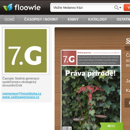
V
ČASOPISY / NOVINY
KNIHY
KATALOGY
OSTATN
DOMŮ
S
Ča
so
me
Časopis Sedmá generace:
J
společensko-ekologický
dvouměsíčník
Ka
sgenerace@
hnutiduha.cz
www.sedmagenerace.cz
45
Kč