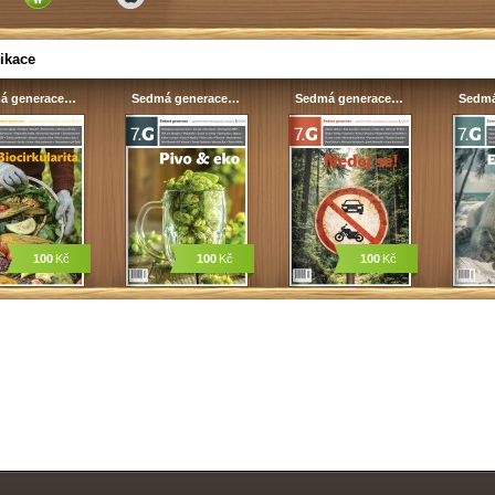
ikace
á generace…
Sedmá generace…
Sedmá generace…
Sedmá
100
Kč
100
Kč
100
Kč