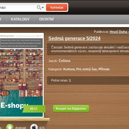
Vyhledat
Y
KATALOGY
OSTATNÍ
Publikoval:
Hnutí Duha 
Sedmá generace 5/2024
Časopis Sedmá generace zachycuje aktuální i nadčasov
environmentálních výzev, neopomíjí lidskoprávní témata
Jazyk:
Čeština
Kategorie:
Kultura, Pro volný čas, Příroda
Počet stran:
1
45
Kč
Koupit na Digiportu
c
Android
iOS