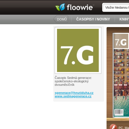
ČASOPISY / NOVINY
KNIH
DOMŮ
Časopis Sedmá generace:
společensko-ekologický
dvouměsíčník
sgenerace@
hnutiduha.cz
www.sedmagenerace.cz
PC, Ma