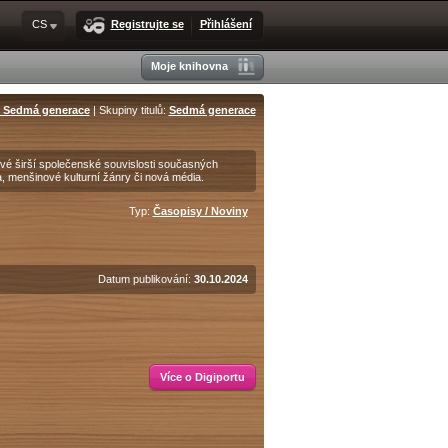
CS
Registrujte se
Přihlášení
Moje knihovna
- Sedmá generace
| Skupiny titulů:
Sedmá generace
é širší společenské souvislosti současných
, menšinové kulturní žánry či nová média.
Typ:
Časopisy / Noviny
Datum publikování:
30.10.2024
Více o Digiportu