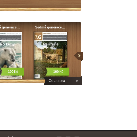
 generace…
Sedmá generace…
100
Kč
100
Kč
Od autora