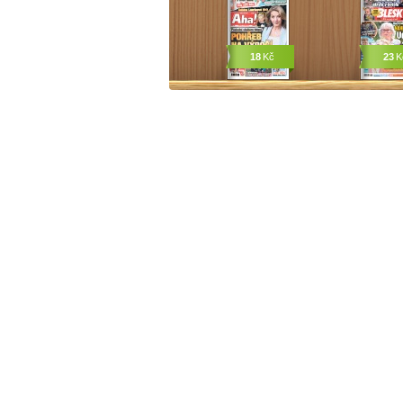
18
Kč
23
K