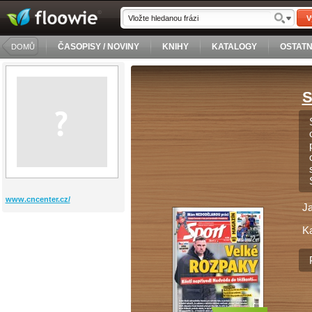
V
ČASOPISY / NOVINY
KNIHY
KATALOGY
OSTATN
DOMŮ
S
www.cncenter.cz/
J
Ka