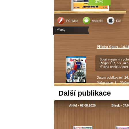
27
Kč
PC, Mac
Android
iOS
Přílohy
Příloha Sport - 14.1
Sport magazín vychá
Ringier ČR, a.s. jako
příloha deníku Sport
Datum publikování:
14.
Počet stran:
1
Přečte
Další publikace
AHA! - 07.08.2026
Blesk - 07.