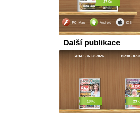
27
Kč
PC, Mac
Android
iOS
Další publikace
AHA! - 07.08.2026
Blesk - 07.
18
Kč
23
K