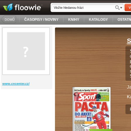
V
ČASOPISY / NOVINY
KNIHY
KATALOGY
OSTATN
DOMŮ
S
www.cncenter.cz/
J
Ka