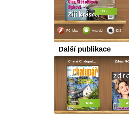
49
Kč
PC, Mac
Android
iOS
Další publikace
Chatař Chalupář…
Zdraví 8-
69
Kč
4