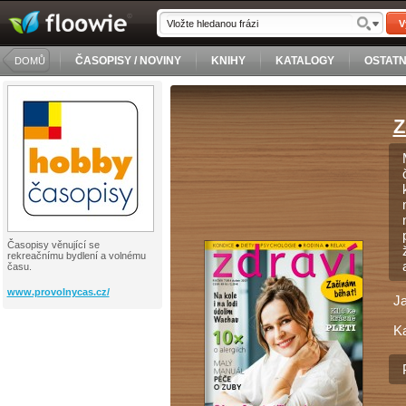
V
ČASOPISY / NOVINY
KNIHY
KATALOGY
OSTATN
DOMŮ
Z
Časopisy věnující se
rekreačnímu bydlení a volnému
času.
www.provolnycas.cz/
J
Ka