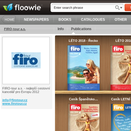
NEWSPAPERS
BOOKS
CATALOGUES
OTHER
HOME
Info
Publications
FIRO-tour a.s.
LÉTO 2018 - Řecko
LÉTO 201
FIRO-tour a.s. - nejlepší cestovní
kancelář pro Evropu 2012
Ceník Španělsko…
Ceník LETNÍ
info@
firotour.cz
www.firotour.cz