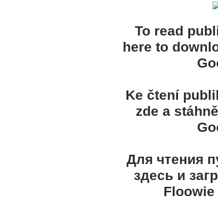
To read publ
here to downl
Goo
Ke čtení publ
zde a stáhně
Goo
Для чтения 
здесь и заг
Floowie 