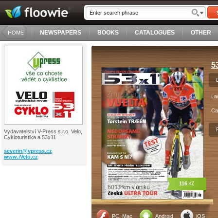
NEWSPAPERS
BOOKS
CATALOGUES
OTHER
HOME
5
La
Ca
Vydavatelství V-Press s.r.o. Velo,
Cykloturistika a 53x11
severin@
vpress.cz
www.iVelo.cz
116
Kč
PC, Mac
Android
iOS