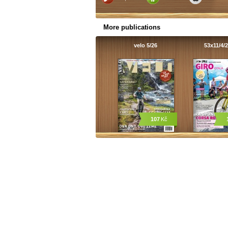
More publications
velo 5/26
53x11/4/
107
Kč