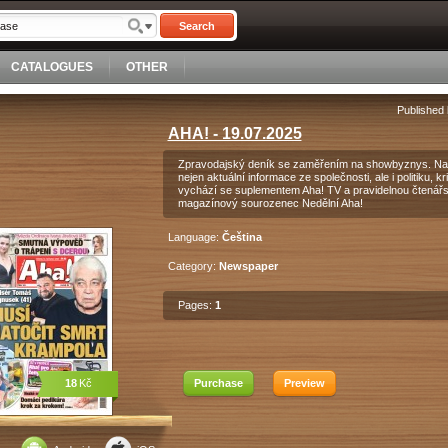
Search
CATALOGUES
OTHER
Published
AHA! - 19.07.2025
Zpravodajský deník se zaměřením na showbyznys. Na č
nejen aktuální informace ze společnosti, ale i politiku, 
vychází se suplementem Aha! TV a pravidelnou čtenářs
magazínový sourozenec Nedělní Aha!
Language:
Čeština
Category:
Newspaper
Pages:
1
18
Kč
Purchase
Preview