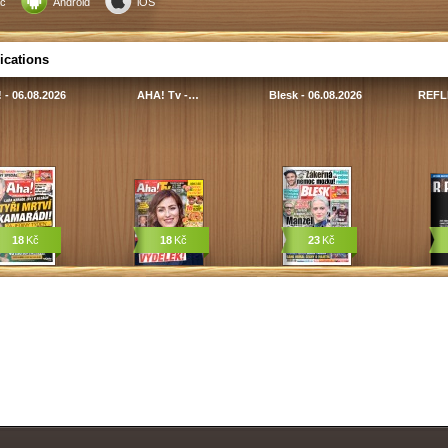
c
Android
iOS
ications
 - 06.08.2026
AHA! Tv -…
Blesk - 06.08.2026
REFLE
18
Kč
18
Kč
23
Kč