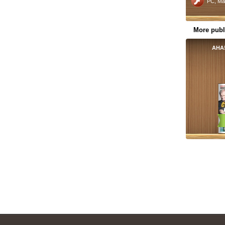
PC, Ma
More publ
AHA!