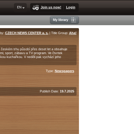
EN
Join us now!
Login
My library
 by:
CZECH NEWS CENTER a. s.
| Title Group:
Aha!
eském trhu působí přes deset let a obsahuje
krimi, sport, zábavu a TV program. Ve čtvrtek
kou kuchařkou. V neděli pak vychází jeho
Type:
Newspapers
Publish Date:
19.7.2025