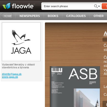
NEWSPAPERS
BOOKS
CATALOGUES
OTHER
HOME
A
Ča
st
Či
no
Vydavateľ literatúry z oblasti
st
stavebníctva a bývania
vy
Al
distrib@
jaga.sk
www.jaga.sk
L
C