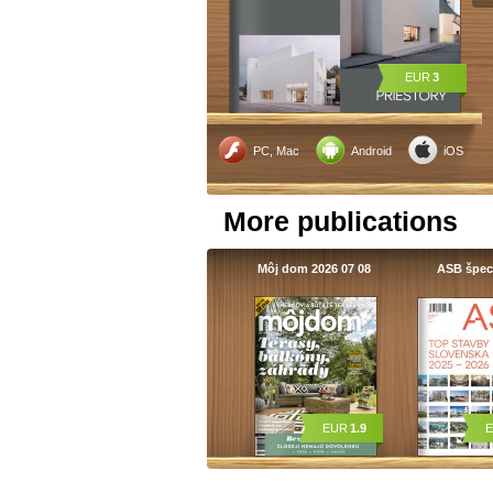
EUR
3
PC, Mac
Android
iOS
More publications
Môj dom 2026 07 08
ASB špec
EUR
1.9