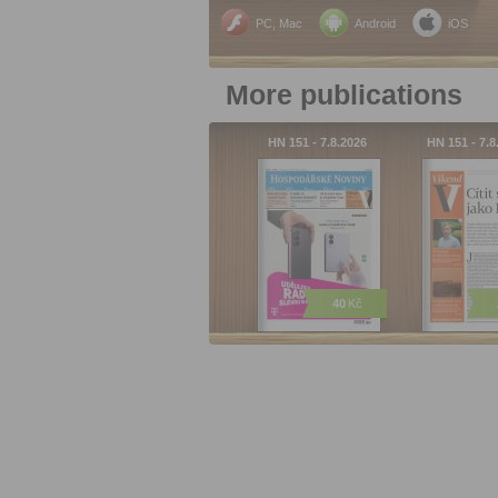
PC, Mac
Android
iOS
More publications
HN 151 - 7.8.2026
HN 151 - 7.
40
Kč