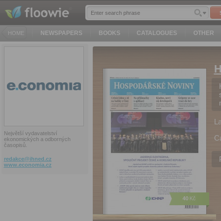
NEWSPAPERS
BOOKS
CATALOGUES
OTHER
HOME
H
L
Největší vydavatelství
C
ekonomických a odborných
časopisů.
redakce@
ihned.cz
www.economia.cz
40
Kč