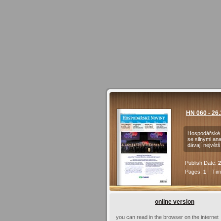
HN 060 - 26
Hospodářské n
se silnými an
dávají největ
Publish Date:
2
Pages:
1
Time
online version
you can read in the browser on the internet