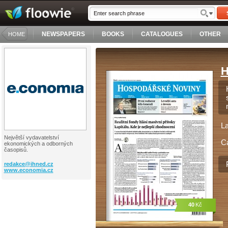
NEWSPAPERS
BOOKS
CATALOGUES
OTHER
HOME
H
L
Největší vydavatelství
C
ekonomických a odborných
časopisů.
redakce@
ihned.cz
www.economia.cz
40
Kč