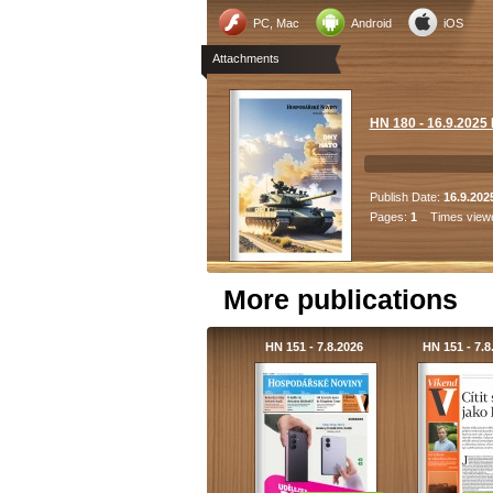
PC, Mac
Android
iOS
Attachments
HN 180 - 16.9.202
Publish Date:
16.9.202
Pages:
1
Times view
More publications
HN 151 - 7.8.2026
HN 151 - 7.