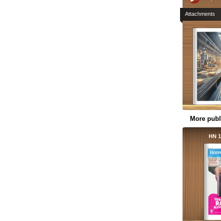
Attachments
More publ
HN 1