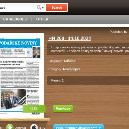
Search
CATALOGUES
OTHER
Published by
HN 200 - 14.10.2024
Hospodářské noviny přinášejí od pondělí do pátku aktuá
komentáři. Ze všech českých deníků dávají největší pr
Language:
Čeština
Category:
Newspaper
Pages:
1
40
Kč
Purchase
c
Android
iOS
Price includes attachments