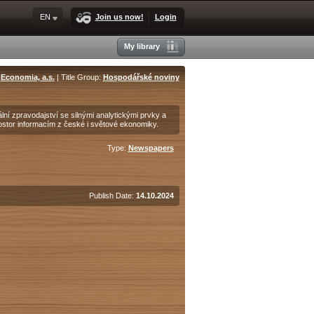
EN
Join us now!
Login
My library
:
Economia, a.s.
| Title Group:
Hospodářské noviny
lní zpravodajství se silnými analytickými prvky a
ostor informacím z české i světové ekonomiky.
Type:
Newspapers
Publish Date:
14.10.2024