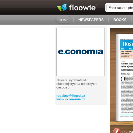
NEWSPAPERS
BOOKS
HOME
Největší vydavatelství
ekonomických a odborných
časopisů.
redakce@
ihned.cz
www.economia.cz
PC, Ma