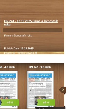
HN 241 - 12.12.2025 Firma a živnostník
roku
Firma a živnostník roku
Publish Date:
12.12.2025
Pages:
1
Times viewed:
0
8 - 4.8.2026
HN 147 - 3.8.2026
40
Kč
40
Kč