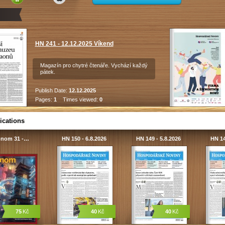
HN 241 - 12.12.2025 Víkend
Magazín pro chytré čtenáře. Vychází každý
pátek.
Publish Date:
12.12.2025
Pages:
1
Times viewed:
0
ications
onom 31 -…
HN 150 - 6.8.2026
HN 149 - 5.8.2026
HN 14
75
Kč
40
Kč
40
Kč