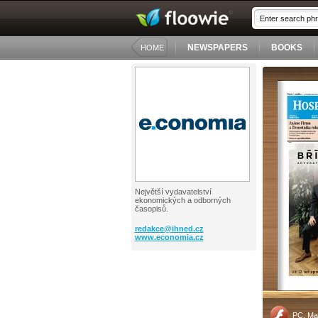
NEWSPAPERS
BOOKS
HOME
Největší vydavatelství
ekonomických a odborných
časopisů.
redakce@
ihned.cz
www.economia.cz
PC, Ma