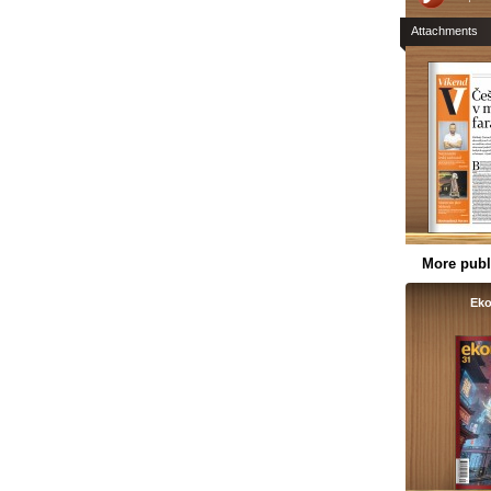
Attachments
More publ
Ek