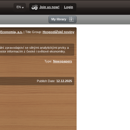
EN
Join us now!
Login
My library
:
Economia, a.s.
| Title Group:
Hospodářské noviny
lní zpravodajství se silnými analytickými prvky a
ostor informacím z české i světové ekonomiky.
Type:
Newspapers
Publish Date:
12.12.2025