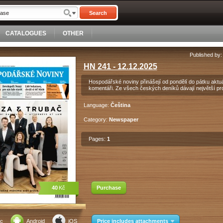
Search
CATALOGUES
OTHER
Published by
HN 241 - 12.12.2025
Hospodářské noviny přinášejí od pondělí do pátku aktuá
komentáři. Ze všech českých deníků dávají největší pr
Language:
Čeština
Category:
Newspaper
Pages:
1
40
Kč
Purchase
c
Android
iOS
Price includes attachments