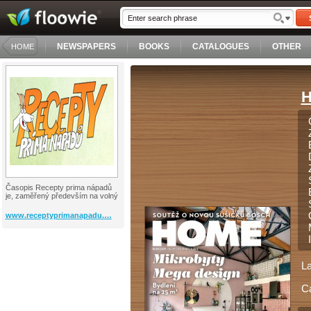
NEWSPAPERS
BOOKS
CATALOGUES
OTHER
HOME
H
Časopis Recepty prima nápadů
je, zaměřený především na volný
www.receptyprimanapadu.…
L
C