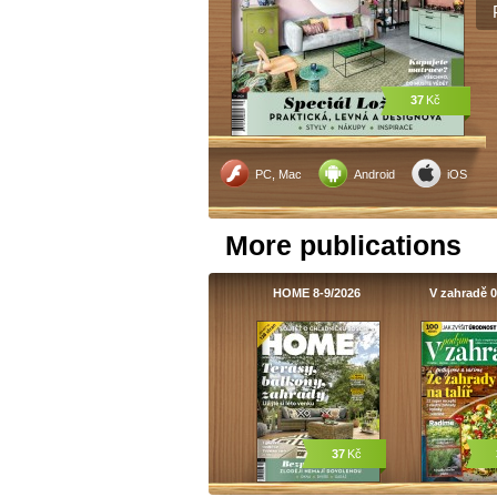
37
Kč
PC, Mac
Android
iOS
More publications
HOME 8-9/2026
V zahradě 0
37
Kč