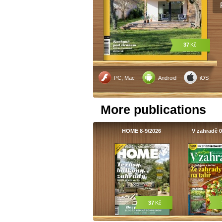
37
Kč
PC, Mac
Android
iOS
More publications
HOME 8-9/2026
V zahradě 0
37
Kč