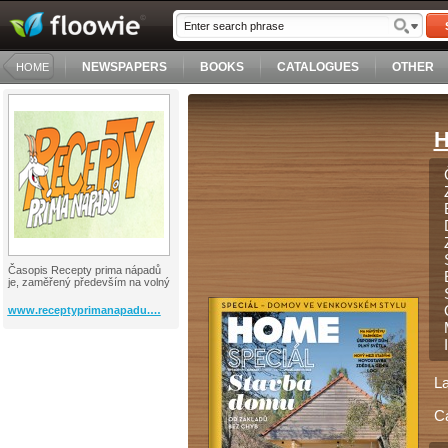
NEWSPAPERS
BOOKS
CATALOGUES
OTHER
HOME
H
Časopis Recepty prima nápadů
je, zaměřený především na volný
www.receptyprimanapadu.…
L
C