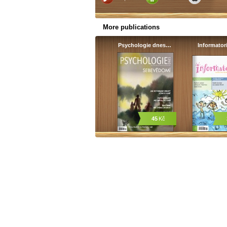
More publications
Psychologie dnes…
Informato
45
Kč