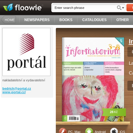
NEWSPAPERS
BOOKS
CATALOGUES
OTHER
HOME
I
L
C
nakladatelství a vydavatelství
bedrich@
portal.cz
www.portal.cz/
28
Kč
PC, Mac
Android
iOS