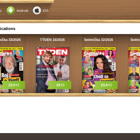
c
Android
iOS
ications
ička 33/2026
TÝDEN 16/2026
Sedmička 32/2026
Sedmi
23.9
Kč
29
Kč
23.9
Kč