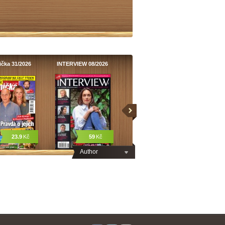
čka 31/2026
INTERVIEW 08/2026
23.9
Kč
59
Kč
Author