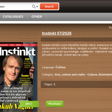
Search
CATALOGUES
OTHER
Pu
Instinkt 07/2026
Instinkt přináší svým čtenářům každý měsíc exkluzivní r
osobnostmi ze světa kultury, designu a umění. Detailně m
zdraví, cestování psychologie, vzdělávání. Výjimečné nejs
přírodních lokalit, včetně tipů na výlety.
Language:
Čeština
Category:
Arts, culture and crafts - Culture, Entertai
Pages:
1
39
Kč
Purchase