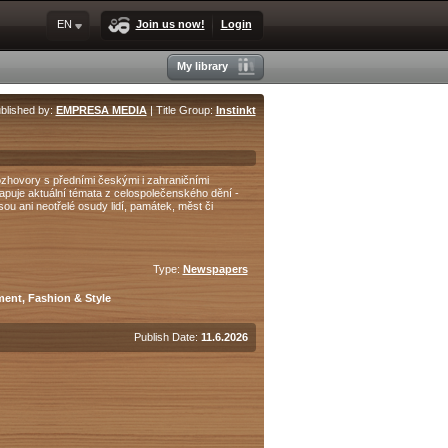
EN
Join us now!
Login
My library
blished by:
EMPRESA MEDIA
| Title Group:
Instinkt
ozhovory s předními českými i zahraničními
apuje aktuální témata z celospolečenského dění -
ou ani neotřelé osudy lidí, památek, měst či
Type:
Newspapers
nment, Fashion & Style
Publish Date:
11.6.2026