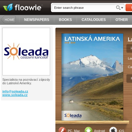
NEWSPAPERS
BOOKS
CATALOGUES
OTHER
HOME
L
La
Ca
Specialista na poznávací zájezdy
do Latinské Ameriky.
info@
soleada.cz
www.soleada.cz
PC, Mac
Android
iOS