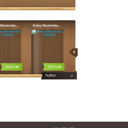
 Slovenska…
Krásy Slovenska…
EUR
1.99
EUR
1.99
Author