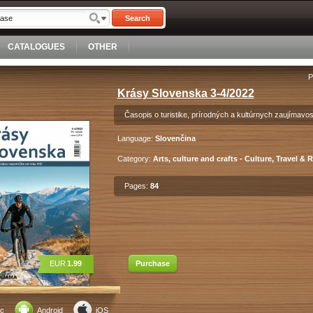
Search
CATALOGUES
OTHER
P
Krásy Slovenska 3-4/2022
Časopis o turistike, prírodných a kultúrnych zaujímavo
Language:
Slovenčina
Category:
Arts, culture and crafts - Culture, Travel & 
Pages:
84
EUR
1.99
Purchase
c
Android
iOS