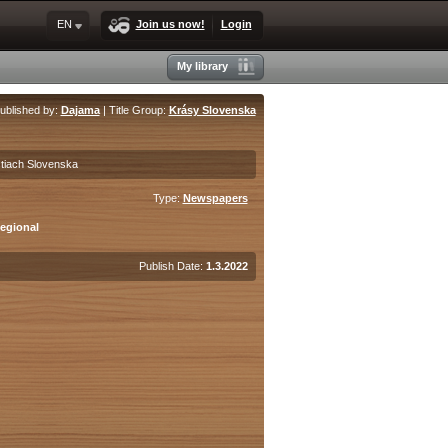
EN
Join us now!
Login
My library
ublished by:
Dajama
| Title Group:
Krásy Slovenska
stiach Slovenska
Type:
Newspapers
Regional
Publish Date:
1.3.2022