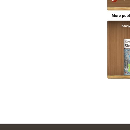
More publ
Krás