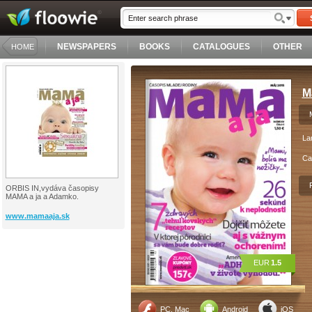
NEWSPAPERS
BOOKS
CATALOGUES
OTHER
HOME
M
La
Ca
ORBIS IN,vydáva časopisy
MAMA a ja a Adamko.
www.mamaaja.sk
EUR
1.5
PC, Mac
Android
iOS