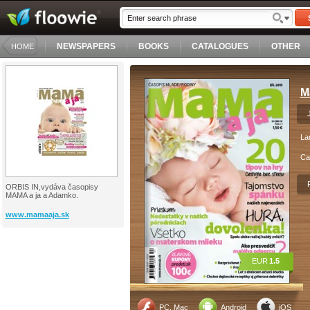
NEWSPAPERS
BOOKS
CATALOGUES
OTHER
HOME
M
La
Ca
ORBIS IN,vydáva časopisy
MAMA a ja a Adamko.
www.mamaaja.sk
EUR
1.5
PC, Mac
Android
iOS