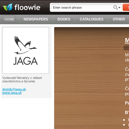
NEWSPAPERS
BOOKS
CATALOGUES
OTHER
HOME
M
Mô
út
Ča
zv
Vydavateľ literatúry z oblasti
pr
stavebníctva a bývania
Či
distrib@
jaga.sk
www.jaga.sk
po
Pr
B