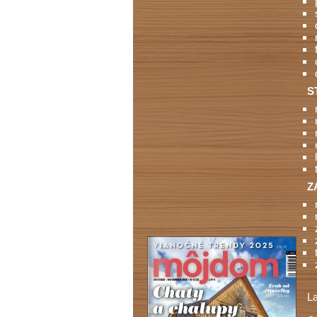
S
Z
L