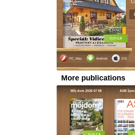
C
EUR
1.9
PC, Mac
Android
iOS
More publications
Môj dom 2026 07 08
ASB špec
EUR
1.9