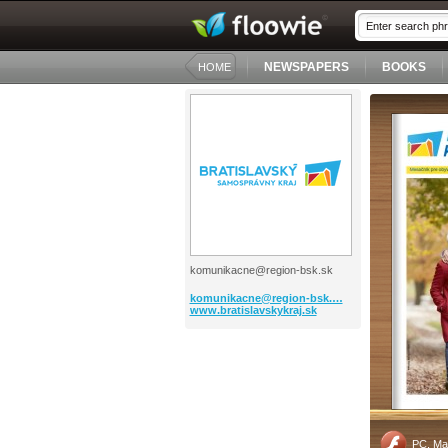
NEWSPAPERS
BOOKS
HOME
komunikacne@region-bsk.sk
komunikacne@region-bsk.…
www.bratislavskykraj.sk
PC, Ma