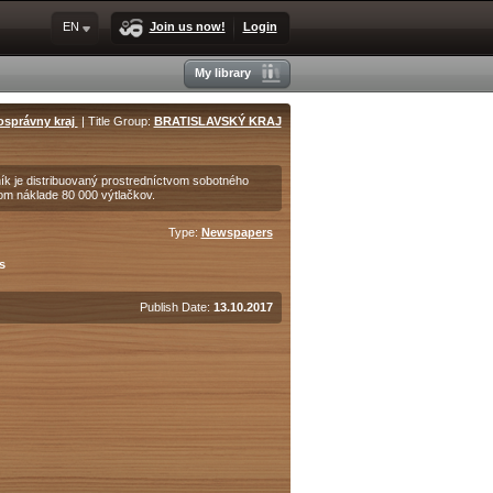
EN
Join us now!
Login
My library
osprávny kraj
| Title Group:
BRATISLAVSKÝ KRAJ
ík je distribuovaný prostredníctvom sobotného
om náklade 80 000 výtlačkov.
Type:
Newspapers
s
Publish Date:
13.10.2017