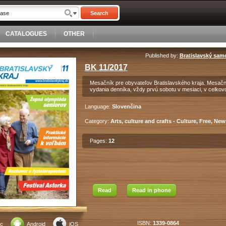
Search
CATALOGUES
OTHER
Published by:
Bratislavský sam
BK 11/2017
Mesačník pre obyvateľov Bratislavského kraja. Mesačn
vydania denníka, vždy prvú sobotu v mesiaci, v celkov
Language:
Slovenčina
Category:
Arts, culture and crafts - Culture, Free, New
Pages:
12
Read
Read in phone
ISBN:
1339-0864
c
Android
iOS