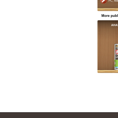
PC, Ma
More publ
AHA!