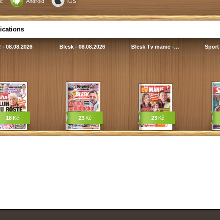
c
Android
iOS
ications
 - 08.08.2026
Blesk - 08.08.2026
Blesk Tv manie -…
Sport 
18
Kč
23
Kč
23
Kč