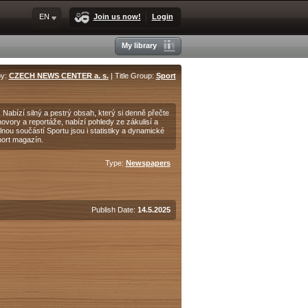
EN
Join us now!
Login
My library
by:
CZECH NEWS CENTER a. s.
| Title Group:
Sport
Nabízí silný a pestrý obsah, který si denně přečte
hovory a reportáže, nabízí pohledy ze zákulisí a
ou součástí Sportu jsou i statistiky a dynamické
port magazín.
Type:
Newspapers
Publish Date:
14.5.2025