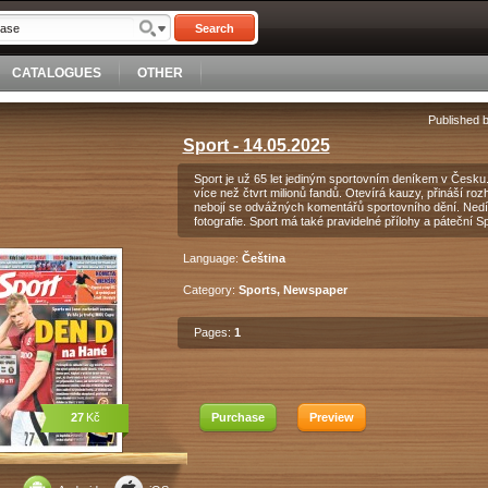
Search
CATALOGUES
OTHER
Published 
Sport - 14.05.2025
Sport je už 65 let jediným sportovním deníkem v Česku. 
více než čtvrt milionů fandů. Otevírá kauzy, přináší roz
nebojí se odvážných komentářů sportovního dění. Nedíln
fotografie. Sport má také pravidelné přílohy a páteční S
Language:
Čeština
Category:
Sports, Newspaper
Pages:
1
27
Kč
Purchase
Preview