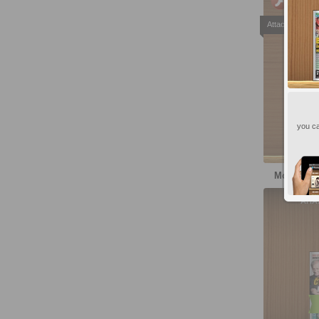
PC, Ma
Attachments
you ca
More publ
AHA!