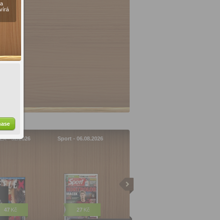
 a
vírá
hase
X - 32/2026
Sport - 06.08.2026
47
Kč
27
Kč