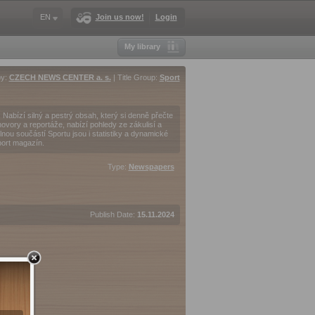
EN
Join us now!
Login
My library
by:
CZECH NEWS CENTER a. s.
| Title Group:
Sport
Nabízí silný a pestrý obsah, který si denně přečte
hovory a reportáže, nabízí pohledy ze zákulisí a
ou součástí Sportu jsou i statistiky a dynamické
port magazín.
Type:
Newspapers
Publish Date:
15.11.2024