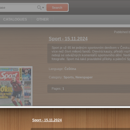
Search
CATALOGUES
OTHER
Published 
Sport - 15.11.2024
Sport je už 65 let jediným sportovním deníkem v Česku. 
více než čtvrt milionů fandů. Otevírá kauzy, přináší roz
nebojí se odvážných komentářů sportovního dění. Nedíln
fotografie. Sport má také pravidelné přílohy a páteční S
Language:
Čeština
Category:
Sports, Newspaper
Pages:
1
27
Kč
Purchase
Preview
Sport - 15.11.2024