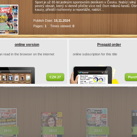
c
Android
iOS
Price includes attachments
Sport je už 65 let jediným sportovním deníkem v Česku. Nabízí silný
pestrý obsah, který si denně přečte více než čtvrt milionů fandů. Ote
kauzy, přináší rozhovory a reportáže, nabízí…
Publish Date:
15.11.2024
Pages:
1
Times viewed:
0
Příloha Sport - 15.11.2024
Sport magazín vychází ve vydavatelství
online version
Prepaid order
Ringier ČR, a.s. jako pravidelná páteční
příloha deníku Sport.…
n read in the browser on the internet
online subscription for this title
Publish Date:
15.11.2024
Pages:
1
Times viewed:
0
ications
CZK 27
Purc
 - 06.08.2026
AHA! Tv -…
Blesk - 06.08.2026
REFLE
18
Kč
18
Kč
23
Kč