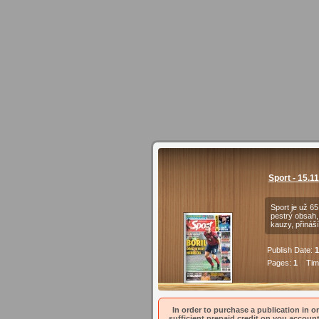
Sport - 15.1
Sport je už 6
pestrý obsah, 
kauzy, přináš
Publish Date:
1
Pages:
1
Time
In order to purchase a publication in on
sufficient prepaid credit on you account