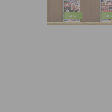
18
Kč
23
K