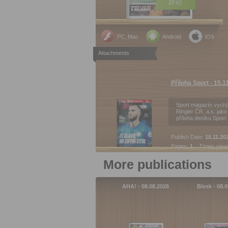
27
Kč
PC, Mac
Android
iOS
Attachments
Příloha Sport - 15.1
Sport magazín vychá
Ringier ČR, a.s. jako
příloha deníku Sport
Publish Date:
15.11.20
Pages:
1
Times view
More publications
AHA! - 08.08.2026
Blesk - 08.