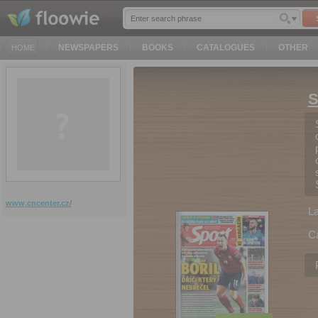
NEWSPAPERS
BOOKS
CATALOGUES
OTHER
HOME
S
www.cncenter.cz/
L
C