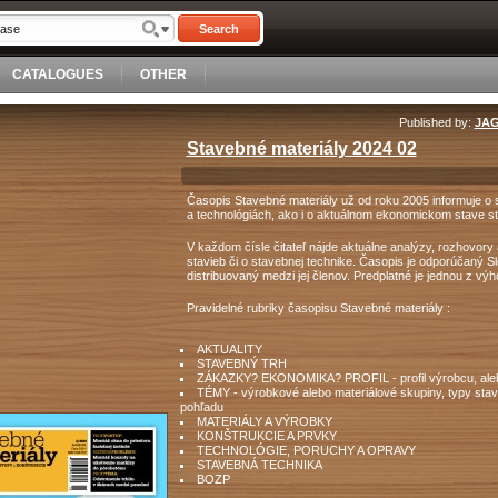
Search
CATALOGUES
OTHER
Published by:
JAG
Stavebné materiály 2024 02
Časopis Stavebné materiály už od roku 2005 informuje o
a technológiách, ako i o aktuálnom ekonomickom stave s
V každom čísle čitateľ nájde aktuálne analýzy, rozhovory
stavieb či o stavebnej technike. Časopis je odporúčaný 
distribuovaný medzi jej členov. Predplatné je jednou z vý
Pravidelné rubriky časopisu Stavebné materiály :
AKTUALITY
STAVEBNÝ TRH
ZÁKAZKY? EKONOMIKA? PROFIL - profil výrobcu, alebo 
TÉMY - výrobkové alebo materiálové skupiny, typy stave
pohľadu
MATERIÁLY A VÝROBKY
KONŠTRUKCIE A PRVKY
TECHNOLÓGIE, PORUCHY A OPRAVY
STAVEBNÁ TECHNIKA
BOZP