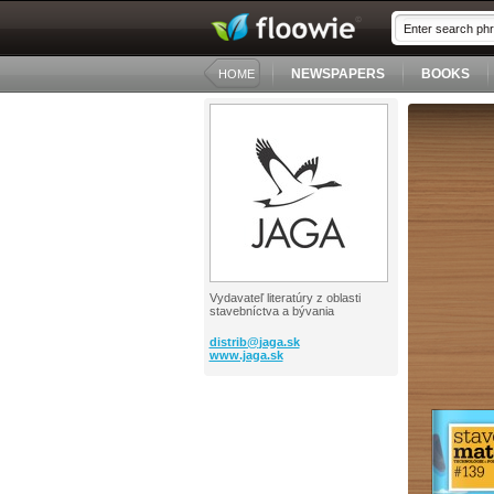
NEWSPAPERS
BOOKS
HOME
Vydavateľ literatúry z oblasti
stavebníctva a bývania
distrib@
jaga.sk
www.jaga.sk