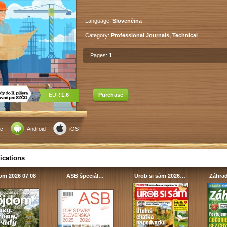
Language:
Slovenčina
Category:
Professional Journals, Technical
Pages:
1
EUR
1.6
Purchase
c
Android
iOS
ications
om 2026 07 08
ASB špeciál…
Urob si sám 2026…
Záhrad