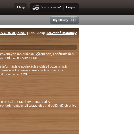
EN
Join us now!
Login
My library
A GROUP, s.r.o.
| Title Group:
Stavebné materiály
 stavebných materiáloch, výrobkoch, konštrukciách
tavebníctva na Slovensku.
 a informácie o novinkách z oblasti pozemných
Slovenskou komorou stavebných inžinierov a
hod členstva v SKSI.
predajcu stavebných materiálov...
bných konštrukcií a stavieb z najrozličnejších uhlov