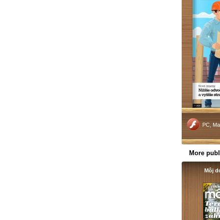
PC, Ma
More publ
Môj d