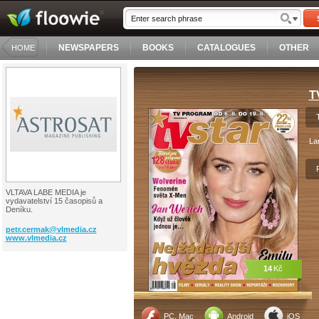
NEWSPAPERS
BOOKS
CATALOGUES
OTHER
HOME
T
La
VLTAVA LABE MEDIA je
vydavatelství 15 časopisů a
Deníku.
petr.cermak@
vlmedia.cz
www.vlmedia.cz
14
Kč
PC, Mac
Android
iOS