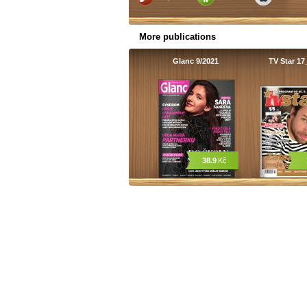
More publications
Glanc 9/2021
TV Star 17
38.9
Kč