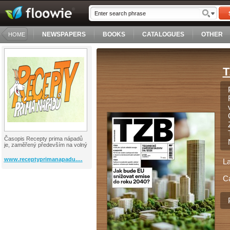
NEWSPAPERS
BOOKS
CATALOGUES
OTHER
HOME
T
Časopis Recepty prima nápadů
je, zaměřený především na volný
www.receptyprimanapadu.…
L
C