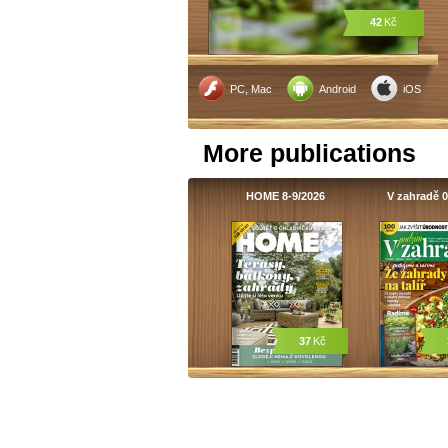
42
Kč
PC, Mac
Android
iOS
More publications
HOME 8-9/2026
V zahradě 0
37
Kč