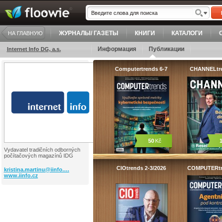
ЖУРНАЛЫ/ ГАЗЕТЫ
КНИГИ
КАТАЛОГИ
НА ГЛАВНУЮ
Информация
Публикации
Internet Info DG, a.s.
Computertrends 6-7
CHANNELtr
50
Kč
Vydavatel tradičních odborných
počítačových magazínů IDG
CIOtrends 2-3/2026
COMPUTERt
kristina.martinu@iinfo.…
www.iinfo.cz