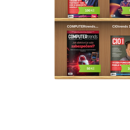
100
Kč
COMPUTERtrends…
CIOtrends 
50
Kč
1