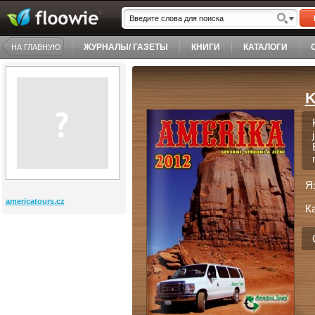
ЖУРНАЛЫ/ ГАЗЕТЫ
КНИГИ
КАТАЛОГИ
НА ГЛАВНУЮ
K
Я
americatours.cz
К