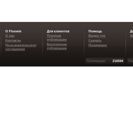
О Floowie
Для клиентов
Помощь
Д
О нас
Платные
Видео-тур
A
публикации
Контакты
Скачать
Бесплатные
Пользовательское
Поддержка
публикации
соглашение
Публикации:
216594
По