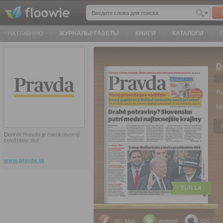
ЖУРНАЛЫ/ ГАЗЕТЫ
КНИГИ
КАТАЛОГИ
НА ГЛАВНУЮ
D
Яз
Ка
Denník Pravda je mienkotvorný
celoštátny titul.
www.pravda.sk
EUR
1.4
PC, Mac
Android
iOS