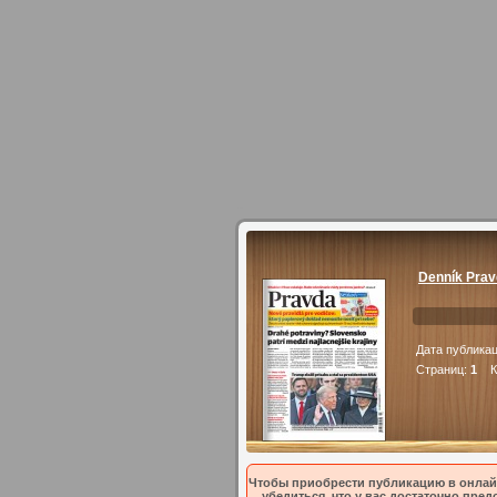
Denník Prav
Дата публика
Страниц:
1
Ко
Чтобы приобрести публикацию в онлайн
убедиться, что у вас достаточно пре