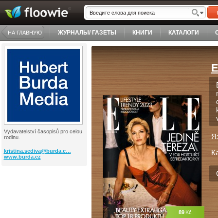
ЖУРНАЛЫ/ ГАЗЕТЫ
КНИГИ
КАТАЛОГИ
НА ГЛАВНУЮ
E
Vydavatelství časopisů pro celou
Я
rodinu.
kristina.sediva@burda.c…
К
www.burda.cz
89
Kč