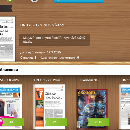
HN 178 - 12.9.2025 Víkend
Magazín pro chytré čtenáře. Vychází každý
pátek.
Дата публикации:
12.9.2025
Страниц:
1
Количество просмотров:
0
убликации
51 - 7.8.2026
HN 151 - 7.8.2026…
Ekonom 31 -…
HN 15
40
Kč
22
Kč
75
Kč