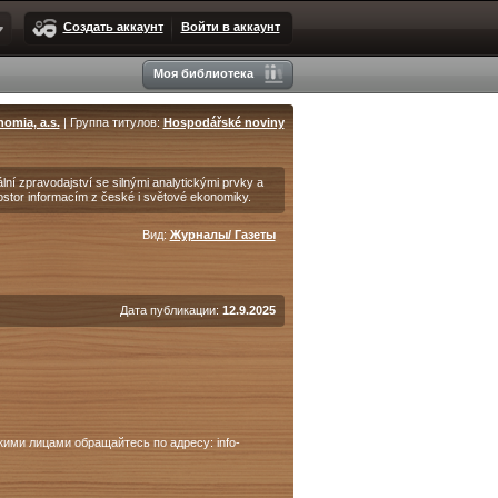
Создать аккаунт
Войти в аккаунт
Моя библиотека
omia, a.s.
| Группа титулов:
Hospodářské noviny
lní zpravodajství se silnými analytickými prvky a
ostor informacím z české i světové ekonomiky.
Вид:
Журналы/ Газеты
Дата публикации:
12.9.2025
ими лицами обращайтесь по адресу: info-