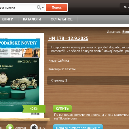
RU
Поиск
КНИГИ
КАТАЛОГИ
ОСТАЛЬНОЕ
Издатель:
Econ
HN 178 - 12.9.2025
Hospodářské noviny přinášejí od pondělí do pátku aktuá
komentáři. Ze všech českých deníků dávají největší pr
Язык:
Čeština
Категория:
Газеты
Страниц:
1
40
Kč
КУПИТЬ
По вопросам получения и оплаты счета юридическ
ru@floowie.com.
c
Android
iOS
Цена включает вложения