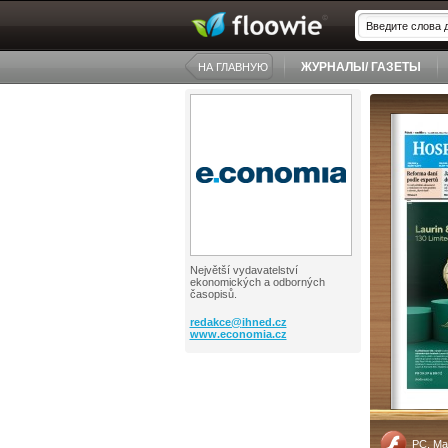
ЖУРНАЛЫ/ ГАЗЕТЫ
НА ГЛАВНУЮ
Největší vydavatelství
ekonomických a odborných
časopisů.
redakce@
ihned.cz
www.economia.cz
PC, Ma