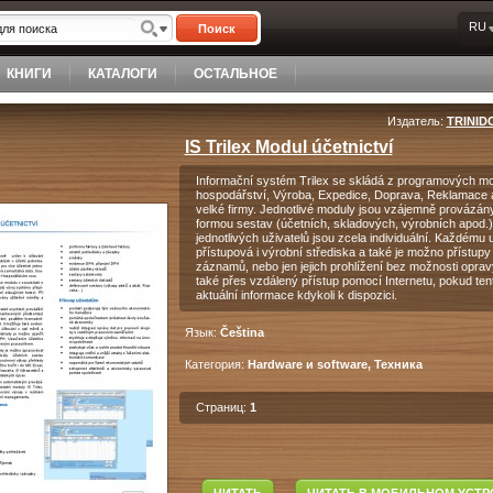
RU
Поиск
КНИГИ
КАТАЛОГИ
ОСТАЛЬНОЕ
Издатель:
TRINIDO
IS Trilex Modul účetnictví
Informační systém Trilex se skládá z programových mod
hospodářství, Výroba, Expedice, Doprava, Reklamace a da
velké firmy. Jednotlivé moduly jsou vzájemně provázány
formou sestav (účetních, skladových, výrobních apod.) 
jednotlivých uživatelů jsou zcela individuální. Každému 
přístupová i výrobní střediska a také je možno přístup
záznamů, nebo jen jejich prohlížení bez možnosti opravy
také přes vzdálený přístup pomocí Internetu, pokud ten
aktuální informace kdykoli k dispozici.
Язык:
Čeština
Категория:
Hardware и software, Техника
Страниц:
1