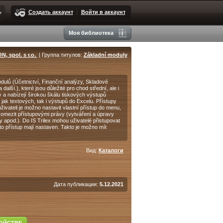
Создать аккаунт
Войти в аккаунт
Моя библиотека
N, spol. s r.o.
| Группа титулов:
Základní moduly
ulů (Účetnictví, Finanční analýzy, Skladové
lší.), které jsou důležité pro chod střední, ale i
 a nabízejí širokou škálu tiskových výstupů
jak textových, tak i výstupů do Excelu. Přístupy
uživateli je možno nastavit vlastní přístup do menu,
y omezit přístupovými právy (vytváření a úpravy
 apod.). Do IS Trilex mohou uživatelé přistupovat
to přístup mají nastaven. Takto je možno mít
Вид:
Каталоги
Дата публикации:
5.12.2021