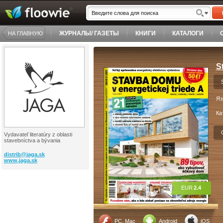
ЖУРНАЛЫ/ ГАЗЕТЫ
КНИГИ
КАТАЛОГИ
НА ГЛАВНУЮ
S
Яз
Ка
Vydavateľ literatúry z oblasti
stavebníctva a bývania
distrib@
jaga.sk
www.jaga.sk
EUR
2.4
PC, Mac
Android
iOS