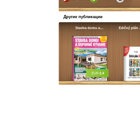
Другие публикации
Stavba domu a…
Edičný plá
EUR
2.4