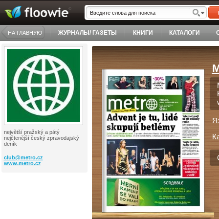
ЖУРНАЛЫ/ ГАЗЕТЫ
КНИГИ
КАТАЛОГИ
НА ГЛАВНУЮ
M
Я
největší pražský a pátý
К
nejčtenější český zpravodajský
deník
club@
metro.cz
www.metro.cz