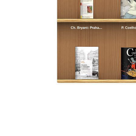
Ch. Bryant: Praha…
P. Coelh