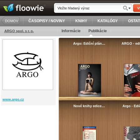
V
ČASOPISY / NOVINY
KNIHY
KATALÓGY
OSTA
DOMOV
Informácie
Publikácie
ARGO spol. s r. o.
Argo: Ediční plán…
ARGO - ed
www.argo.cz
Nové knihy edice…
Argo - Ed